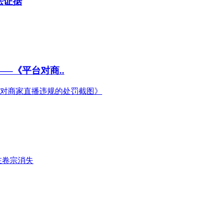
法证据
—《平台对商..
台对商家直播违规的处罚截图》
在卷宗消失