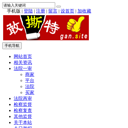
手机版
|
登陆
|
注册
|
留言
|
设首页
|
加收藏
手机导航
网站首页
相关资讯
法院一审
商家
平台
法院
买家
法院再审
检察监督
检察复查
其他监督
关于本站