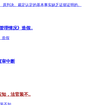
二） 原判决、裁定认定的基本事实缺乏证据证明的。
理情况》造假..
》造假
庭审中断
知，法官装不..
官装不知