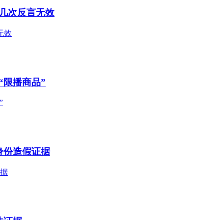
几次反言无效
无效
“限播商品”
”
身份造假证据
证据