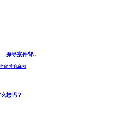
—探寻案件背..
件背后的真相
这么想吗？