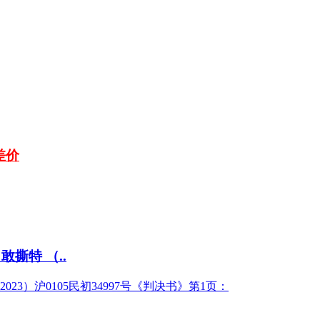
差价
撕特 （..
3）沪0105民初34997号《判决书》第1页：