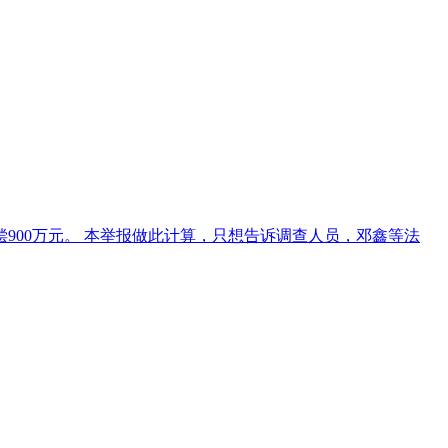
偿900万元。 本举报做此计算，只想告诉调查人员，邓鑫等法