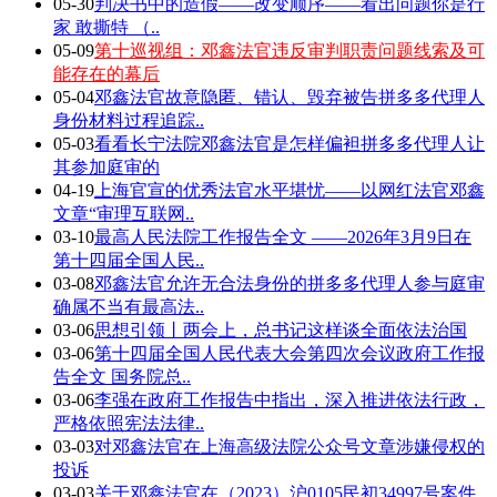
05-30
判决书中的造假——改变顺序——看出问题你是行
家 敢撕特 （..
05-09
第十巡视组：邓鑫法官违反审判职责问题线索及可
能存在的幕后
05-04
邓鑫法官故意隐匿、错认、毁弃被告拼多多代理人
身份材料过程追踪..
05-03
看看长宁法院邓鑫法官是怎样偏袒拼多多代理人让
其参加庭审的
04-19
上海官宣的优秀法官水平堪忧——以网红法官邓鑫
文章“审理互联网..
03-10
最高人民法院工作报告全文 ——2026年3月9日在
第十四届全国人民..
03-08
邓鑫法官允许无合法身份的拼多多代理人参与庭审
确属不当有最高法..
03-06
思想引领丨两会上，总书记这样谈全面依法治国
03-06
第十四届全国人民代表大会第四次会议政府工作报
告全文 国务院总..
03-06
李强在政府工作报告中指出，深入推进依法行政，
严格依照宪法法律..
03-03
对邓鑫法官在上海高级法院公众号文章涉嫌侵权的
投诉
03-03
关于邓鑫法官在（2023）沪0105民初34997号案件