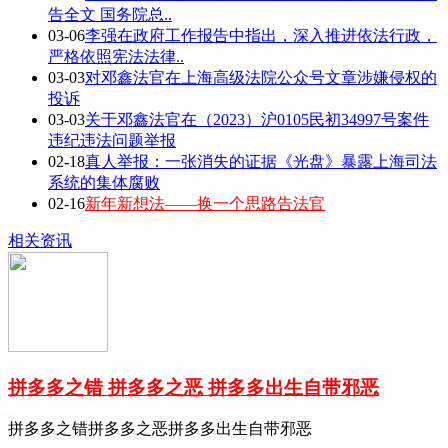
告全文 国务院总..
03-06
李强在政府工作报告中指出，深入推进依法行政，
严格依照宪法法律..
03-03
对邓鑫法官在上海高级法院公众号文章涉嫌侵权的
投诉
03-03
关于邓鑫法官在（2023）沪0105民初34997号案件
违纪违法问题举报
02-18
真人举报：一张消失的证据《光盘》暴露上海司法
系统的集体腐败
02-16
新年新想法——换一个思路告法官
相关资讯
拼多多之错 拼多多之恶 拼多多出生自带邪恶
拼多多之错拼多多之恶拼多多出生自带邪恶