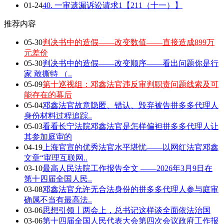
01-24
40. 一审遗漏诉讼请求1【211（十一）】
推荐内容
05-30
判决书中的造假——改变数值——直接造成899万
元差价
05-30
判决书中的造假——改变顺序——看出问题你是行
家 敢撕特 （..
05-09
第十巡视组：邓鑫法官违反审判职责问题线索及可
能存在的幕后
05-04
邓鑫法官故意隐匿、错认、毁弃被告拼多多代理人
身份材料过程追踪..
05-03
看看长宁法院邓鑫法官是怎样偏袒拼多多代理人让
其参加庭审的
04-19
上海官宣的优秀法官水平堪忧——以网红法官邓鑫
文章“审理互联网..
03-10
最高人民法院工作报告全文 ——2026年3月9日在
第十四届全国人民..
03-08
邓鑫法官允许无合法身份的拼多多代理人参与庭审
确属不当有最高法..
03-06
思想引领丨两会上，总书记这样谈全面依法治国
03-06
第十四届全国人民代表大会第四次会议政府工作报