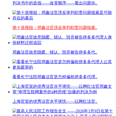
判决书中的造假——改变顺序——看出问题你..
第十巡视组：邓鑫法官违反审判职责问题线索..
邓鑫法官故意隐匿、错认、毁弃被告拼多多代..
看看长宁法院邓鑫法官是怎样偏袒拼多多代理..
上海官宣的优秀法官水平堪忧——以网红法官..