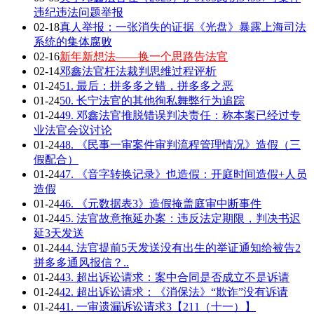
违纪违法问题举报
02-18
真人举报：一张消失的证据《光盘》暴露上海司法
系统的集体腐败
02-16
新年新想法——换一个思路告法官
02-14
邓鑫法官枉法裁判思维过程评析
01-24
51. 最后：拼多多之错，拼多多之恶
01-24
50. 长宁法官的其他徇私舞弊行为追踪
01-24
49. 邓鑫法官推脱错误判决责任：称本案已经过专
业法官会议讨论
01-24
48. 《民事一审案件审判流程管理情况》造假（三
假配合）
01-24
47. 《音字转换记录》也造假：开庭时间造假+人员
造假
01-24
46. 《元数据表3》造假掩盖庭审中断事件
01-24
45. 法官故意拖延办案：违反法定期限，判决书迟
延3天发送
01-24
44. 法官提前5天发送没有出生的举证通知给被告2
拼多多通风报信？..
01-24
43. 超出诉讼请求：案中合同是否成立不是诉请
01-24
42. 超出诉讼请求：《消保法》“欺诈”没有诉请
01-24
41. 一审遗漏诉讼请求3【211（十一）】