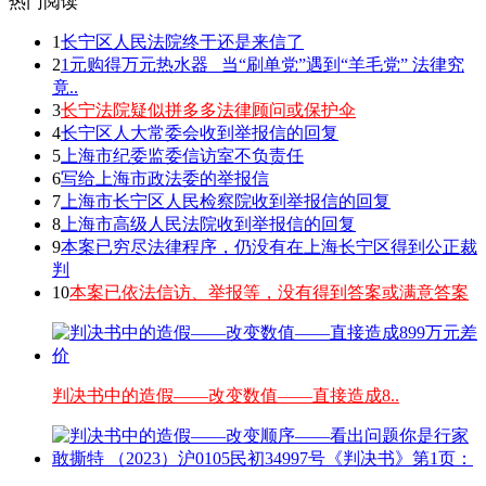
热门阅读
1
长宁区人民法院终于还是来信了
2
1元购得万元热水器 _当“刷单党”遇到“羊毛党” 法律究
竟..
3
长宁法院疑似拼多多法律顾问或保护伞
4
长宁区人大常委会收到举报信的回复
5
上海市纪委监委信访室不负责任
6
写给上海市政法委的举报信
7
上海市长宁区人民检察院收到举报信的回复
8
上海市高级人民法院收到举报信的回复
9
本案已穷尽法律程序，仍没有在上海长宁区得到公正裁
判
10
本案已依法信访、举报等，没有得到答案或满意答案
判决书中的造假——改变数值——直接造成8..