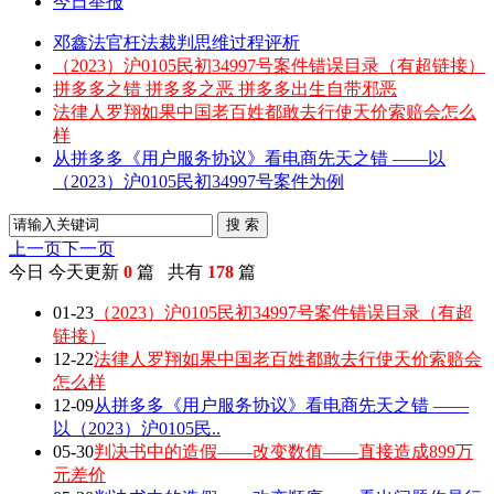
今日举报
邓鑫法官枉法裁判思维过程评析
（2023）沪0105民初34997号案件错误目录（有超链接）
拼多多之错 拼多多之恶 拼多多出生自带邪恶
法律人罗翔如果中国老百姓都敢去行使天价索赔会怎么
样
从拼多多《用户服务协议》看电商先天之错 ——以
（2023）沪0105民初34997号案件为例
搜 索
上一页
下一页
今日
今天更新
0
篇 共有
178
篇
01-23
（2023）沪0105民初34997号案件错误目录（有超
链接）
12-22
法律人罗翔如果中国老百姓都敢去行使天价索赔会
怎么样
12-09
从拼多多《用户服务协议》看电商先天之错 ——
以（2023）沪0105民..
05-30
判决书中的造假——改变数值——直接造成899万
元差价