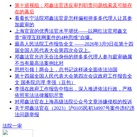
第十巡视组：邓鑫法官违反审判职责问题线索及可能存
在的幕后
看看长宁法院邓鑫法官是怎样偏袒拼多多代理人让其参
加庭审的
上海官宣的优秀法官水平堪忧——以网红法官邓鑫文
章“审理互联网案件的4种思维”自爆..
最高人民法院工作报告全文 ——2026年3月9日在第十四
届全国人民代表大会第四次会议上..
邓鑫法官允许无合法身份的拼多多代理人参与庭审确属
不当有最高法案例比对
思想引领丨两会上，总书记这样谈全面依法治国
第十四届全国人民代表大会第四次会议政府工作报告全
文 国务院总理 李强（豆包）
李强在政府工作报告中指出，深入推进依法行政，严格
依照宪法法律履职尽责
对邓鑫法官在上海高级法院公众号文章涉嫌侵权的投诉
关于邓鑫法官在（2023）沪0105民初34997号案件违纪违
法问题举报
法院一审