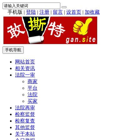
手机版
|
登陆
|
注册
|
留言
|
设首页
|
加收藏
手机导航
网站首页
相关资讯
法院一审
商家
平台
法院
买家
法院再审
检察监督
检察复查
其他监督
关于本站