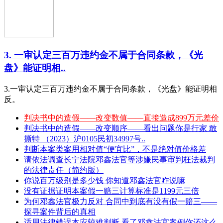
3. 一审认定三百万违约金不属于合同条款，《光
盘》能证明相..
3.一审认定三百万违约金不属于合同条款，《光盘》能证明相
反。
判决书中的造假——改变数值——直接造成899万元差价
判决书中的造假——改变顺序——看出问题你是行家 敢
撕特 （2023）沪0105民初34997号..
判断本案类案用相对值“便宜比”，不是绝对值价格差
请依法调查长宁法院邓鑫法官等涉嫌民事审判枉法裁判
的法律责任（简约版）
你说百万级别是多少钱 你知道邓鑫法官咋说嘛
没有证据证明本案假一赔三计算标准是1199元三倍
为何邓鑫法官极力反对 合同中到底有没有假一赔三——
探寻案件背后的真相
适用法律错误本应较难判断 看了邓鑫法官案例你还这么