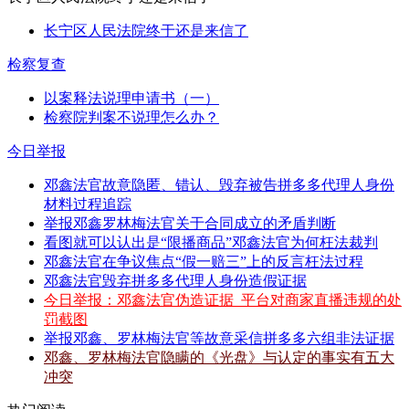
长宁区人民法院终于还是来信了
检察复查
以案释法说理申请书（一）
检察院判案不说理怎么办？
今日举报
邓鑫法官故意隐匿、错认、毁弃被告拼多多代理人身份
材料过程追踪
举报邓鑫罗林梅法官关于合同成立的矛盾判断
看图就可以认出是“限播商品”邓鑫法官为何枉法裁判
邓鑫法官在争议焦点“假一赔三”上的反言枉法过程
邓鑫法官毁弃拼多多代理人身份造假证据
今日举报：邓鑫法官伪造证据_平台对商家直播违规的处
罚截图
举报邓鑫、罗林梅法官等故意采信拼多多六组非法证据
邓鑫、罗林梅法官隐瞒的《光盘》与认定的事实有五大
冲突