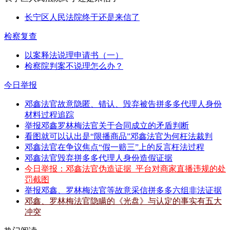
长宁区人民法院终于还是来信了
检察复查
以案释法说理申请书（一）
检察院判案不说理怎么办？
今日举报
邓鑫法官故意隐匿、错认、毁弃被告拼多多代理人身份
材料过程追踪
举报邓鑫罗林梅法官关于合同成立的矛盾判断
看图就可以认出是“限播商品”邓鑫法官为何枉法裁判
邓鑫法官在争议焦点“假一赔三”上的反言枉法过程
邓鑫法官毁弃拼多多代理人身份造假证据
今日举报：邓鑫法官伪造证据_平台对商家直播违规的处
罚截图
举报邓鑫、罗林梅法官等故意采信拼多多六组非法证据
邓鑫、罗林梅法官隐瞒的《光盘》与认定的事实有五大
冲突