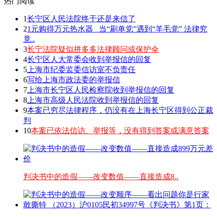
热门阅读
1
长宁区人民法院终于还是来信了
2
1元购得万元热水器 _当“刷单党”遇到“羊毛党” 法律究
竟..
3
长宁法院疑似拼多多法律顾问或保护伞
4
长宁区人大常委会收到举报信的回复
5
上海市纪委监委信访室不负责任
6
写给上海市政法委的举报信
7
上海市长宁区人民检察院收到举报信的回复
8
上海市高级人民法院收到举报信的回复
9
本案已穷尽法律程序，仍没有在上海长宁区得到公正裁
判
10
本案已依法信访、举报等，没有得到答案或满意答案
判决书中的造假——改变数值——直接造成8..