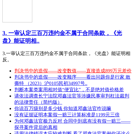
3. 一审认定三百万违约金不属于合同条款，《光
盘》能证明相..
3.一审认定三百万违约金不属于合同条款，《光盘》能证明相
反。
判决书中的造假——改变数值——直接造成899万元差价
判决书中的造假——改变顺序——看出问题你是行家 敢
撕特 （2023）沪0105民初34997号..
判断本案类案用相对值“便宜比”，不是绝对值价格差
请依法调查长宁法院邓鑫法官等涉嫌民事审判枉法裁判
的法律责任（简约版）
你说百万级别是多少钱 你知道邓鑫法官咋说嘛
没有证据证明本案假一赔三计算标准是1199元三倍
为何邓鑫法官极力反对 合同中到底有没有假一赔三——
探寻案件背后的真相
适用法律错误本应较难判断 看了邓鑫法官案例你还这么