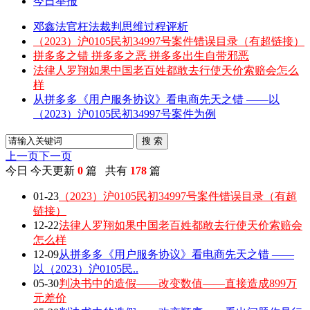
今日举报
邓鑫法官枉法裁判思维过程评析
（2023）沪0105民初34997号案件错误目录（有超链接）
拼多多之错 拼多多之恶 拼多多出生自带邪恶
法律人罗翔如果中国老百姓都敢去行使天价索赔会怎么
样
从拼多多《用户服务协议》看电商先天之错 ——以
（2023）沪0105民初34997号案件为例
搜 索
上一页
下一页
今日
今天更新
0
篇 共有
178
篇
01-23
（2023）沪0105民初34997号案件错误目录（有超
链接）
12-22
法律人罗翔如果中国老百姓都敢去行使天价索赔会
怎么样
12-09
从拼多多《用户服务协议》看电商先天之错 ——
以（2023）沪0105民..
05-30
判决书中的造假——改变数值——直接造成899万
元差价