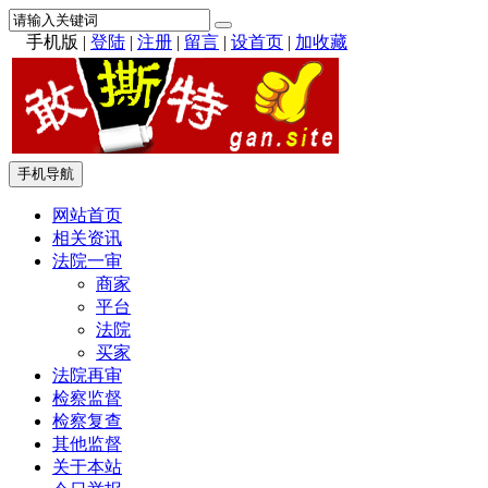
手机版
|
登陆
|
注册
|
留言
|
设首页
|
加收藏
手机导航
网站首页
相关资讯
法院一审
商家
平台
法院
买家
法院再审
检察监督
检察复查
其他监督
关于本站