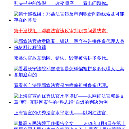
判决书中的造假——改变顺序——看出问题你..
第十巡视组：邓鑫法官违反审判职责问题线索..
邓鑫法官故意隐匿、错认、毁弃被告拼多多代..
看看长宁法院邓鑫法官是怎样偏袒拼多多代理..
上海官宣的优秀法官水平堪忧——以网红法官..