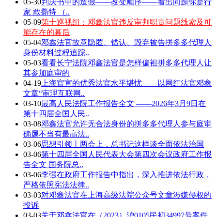
05-30
判决书中的造假——改变顺序——看出问题你是行
家 敢撕特 （..
05-09
第十巡视组：邓鑫法官违反审判职责问题线索及可
能存在的幕后
05-04
邓鑫法官故意隐匿、错认、毁弃被告拼多多代理人
身份材料过程追踪..
05-03
看看长宁法院邓鑫法官是怎样偏袒拼多多代理人让
其参加庭审的
04-19
上海官宣的优秀法官水平堪忧——以网红法官邓鑫
文章“审理互联网..
03-10
最高人民法院工作报告全文 ——2026年3月9日在
第十四届全国人民..
03-08
邓鑫法官允许无合法身份的拼多多代理人参与庭审
确属不当有最高法..
03-06
思想引领丨两会上，总书记这样谈全面依法治国
03-06
第十四届全国人民代表大会第四次会议政府工作报
告全文 国务院总..
03-06
李强在政府工作报告中指出，深入推进依法行政，
严格依照宪法法律..
03-03
对邓鑫法官在上海高级法院公众号文章涉嫌侵权的
投诉
03-03
关于邓鑫法官在（2023）沪0105民初34997号案件