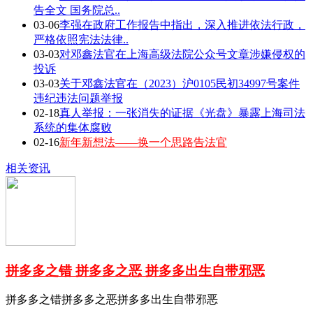
告全文 国务院总..
03-06
李强在政府工作报告中指出，深入推进依法行政，
严格依照宪法法律..
03-03
对邓鑫法官在上海高级法院公众号文章涉嫌侵权的
投诉
03-03
关于邓鑫法官在（2023）沪0105民初34997号案件
违纪违法问题举报
02-18
真人举报：一张消失的证据《光盘》暴露上海司法
系统的集体腐败
02-16
新年新想法——换一个思路告法官
相关资讯
拼多多之错 拼多多之恶 拼多多出生自带邪恶
拼多多之错拼多多之恶拼多多出生自带邪恶