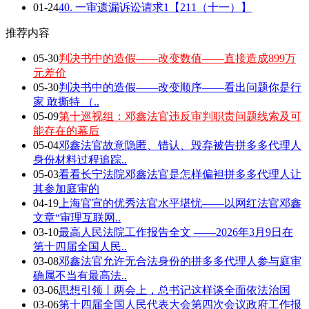
01-24
40. 一审遗漏诉讼请求1【211（十一）】
推荐内容
05-30
判决书中的造假——改变数值——直接造成899万
元差价
05-30
判决书中的造假——改变顺序——看出问题你是行
家 敢撕特 （..
05-09
第十巡视组：邓鑫法官违反审判职责问题线索及可
能存在的幕后
05-04
邓鑫法官故意隐匿、错认、毁弃被告拼多多代理人
身份材料过程追踪..
05-03
看看长宁法院邓鑫法官是怎样偏袒拼多多代理人让
其参加庭审的
04-19
上海官宣的优秀法官水平堪忧——以网红法官邓鑫
文章“审理互联网..
03-10
最高人民法院工作报告全文 ——2026年3月9日在
第十四届全国人民..
03-08
邓鑫法官允许无合法身份的拼多多代理人参与庭审
确属不当有最高法..
03-06
思想引领丨两会上，总书记这样谈全面依法治国
03-06
第十四届全国人民代表大会第四次会议政府工作报