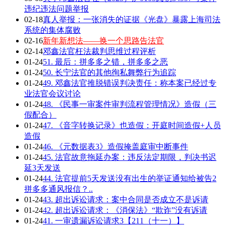
违纪违法问题举报
02-18
真人举报：一张消失的证据《光盘》暴露上海司法
系统的集体腐败
02-16
新年新想法——换一个思路告法官
02-14
邓鑫法官枉法裁判思维过程评析
01-24
51. 最后：拼多多之错，拼多多之恶
01-24
50. 长宁法官的其他徇私舞弊行为追踪
01-24
49. 邓鑫法官推脱错误判决责任：称本案已经过专
业法官会议讨论
01-24
48. 《民事一审案件审判流程管理情况》造假（三
假配合）
01-24
47. 《音字转换记录》也造假：开庭时间造假+人员
造假
01-24
46. 《元数据表3》造假掩盖庭审中断事件
01-24
45. 法官故意拖延办案：违反法定期限，判决书迟
延3天发送
01-24
44. 法官提前5天发送没有出生的举证通知给被告2
拼多多通风报信？..
01-24
43. 超出诉讼请求：案中合同是否成立不是诉请
01-24
42. 超出诉讼请求：《消保法》“欺诈”没有诉请
01-24
41. 一审遗漏诉讼请求3【211（十一）】