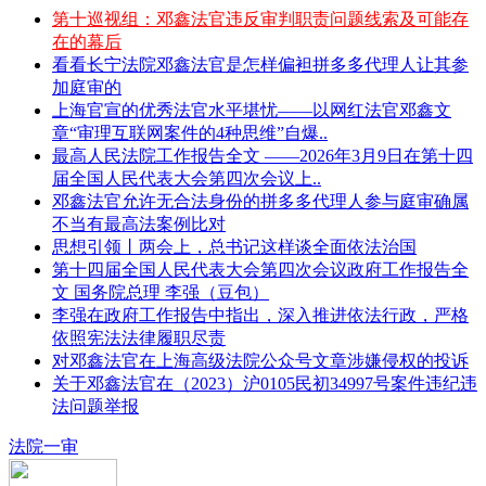
第十巡视组：邓鑫法官违反审判职责问题线索及可能存
在的幕后
看看长宁法院邓鑫法官是怎样偏袒拼多多代理人让其参
加庭审的
上海官宣的优秀法官水平堪忧——以网红法官邓鑫文
章“审理互联网案件的4种思维”自爆..
最高人民法院工作报告全文 ——2026年3月9日在第十四
届全国人民代表大会第四次会议上..
邓鑫法官允许无合法身份的拼多多代理人参与庭审确属
不当有最高法案例比对
思想引领丨两会上，总书记这样谈全面依法治国
第十四届全国人民代表大会第四次会议政府工作报告全
文 国务院总理 李强（豆包）
李强在政府工作报告中指出，深入推进依法行政，严格
依照宪法法律履职尽责
对邓鑫法官在上海高级法院公众号文章涉嫌侵权的投诉
关于邓鑫法官在（2023）沪0105民初34997号案件违纪违
法问题举报
法院一审