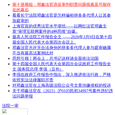
第十巡视组：邓鑫法官违反审判职责问题线索及可能存
在的幕后
看看长宁法院邓鑫法官是怎样偏袒拼多多代理人让其参
加庭审的
上海官宣的优秀法官水平堪忧——以网红法官邓鑫文
章“审理互联网案件的4种思维”自爆..
最高人民法院工作报告全文 ——2026年3月9日在第十四
届全国人民代表大会第四次会议上..
邓鑫法官允许无合法身份的拼多多代理人参与庭审确属
不当有最高法案例比对
思想引领丨两会上，总书记这样谈全面依法治国
第十四届全国人民代表大会第四次会议政府工作报告全
文 国务院总理 李强（豆包）
李强在政府工作报告中指出，深入推进依法行政，严格
依照宪法法律履职尽责
对邓鑫法官在上海高级法院公众号文章涉嫌侵权的投诉
关于邓鑫法官在（2023）沪0105民初34997号案件违纪违
法问题举报
法院一审