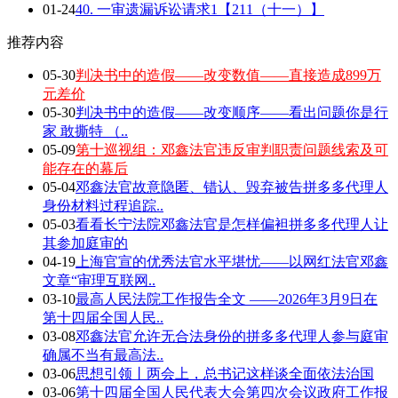
01-24
40. 一审遗漏诉讼请求1【211（十一）】
推荐内容
05-30
判决书中的造假——改变数值——直接造成899万
元差价
05-30
判决书中的造假——改变顺序——看出问题你是行
家 敢撕特 （..
05-09
第十巡视组：邓鑫法官违反审判职责问题线索及可
能存在的幕后
05-04
邓鑫法官故意隐匿、错认、毁弃被告拼多多代理人
身份材料过程追踪..
05-03
看看长宁法院邓鑫法官是怎样偏袒拼多多代理人让
其参加庭审的
04-19
上海官宣的优秀法官水平堪忧——以网红法官邓鑫
文章“审理互联网..
03-10
最高人民法院工作报告全文 ——2026年3月9日在
第十四届全国人民..
03-08
邓鑫法官允许无合法身份的拼多多代理人参与庭审
确属不当有最高法..
03-06
思想引领丨两会上，总书记这样谈全面依法治国
03-06
第十四届全国人民代表大会第四次会议政府工作报