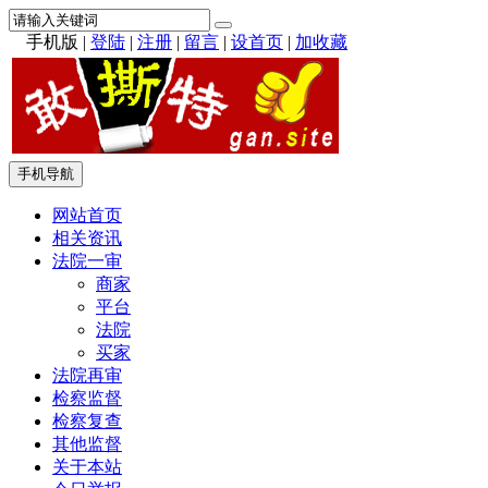
手机版
|
登陆
|
注册
|
留言
|
设首页
|
加收藏
手机导航
网站首页
相关资讯
法院一审
商家
平台
法院
买家
法院再审
检察监督
检察复查
其他监督
关于本站