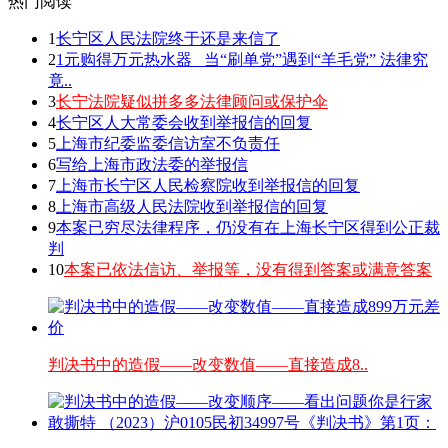
热门阅读
1
长宁区人民法院终于还是来信了
2
1元购得万元热水器 _当“刷单党”遇到“羊毛党” 法律究
竟..
3
长宁法院疑似拼多多法律顾问或保护伞
4
长宁区人大常委会收到举报信的回复
5
上海市纪委监委信访室不负责任
6
写给上海市政法委的举报信
7
上海市长宁区人民检察院收到举报信的回复
8
上海市高级人民法院收到举报信的回复
9
本案已穷尽法律程序，仍没有在上海长宁区得到公正裁
判
10
本案已依法信访、举报等，没有得到答案或满意答案
判决书中的造假——改变数值——直接造成8..