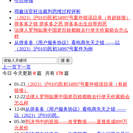
今日举报
邓鑫法官枉法裁判思维过程评析
（2023）沪0105民初34997号案件错误目录（有超链接）
拼多多之错 拼多多之恶 拼多多出生自带邪恶
法律人罗翔如果中国老百姓都敢去行使天价索赔会怎么
样
从拼多多《用户服务协议》看电商先天之错 ——以
（2023）沪0105民初34997号案件为例
搜 索
上一页
下一页
今日
今天更新
0
篇 共有
178
篇
01-23
（2023）沪0105民初34997号案件错误目录（有超
链接）
12-22
法律人罗翔如果中国老百姓都敢去行使天价索赔会
怎么样
12-09
从拼多多《用户服务协议》看电商先天之错 ——
以（2023）沪0105民..
05-30
判决书中的造假——改变数值——直接造成899万
元差价