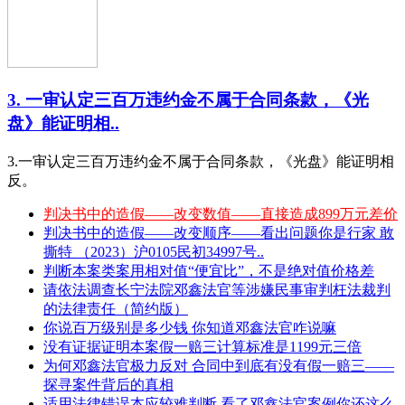
3. 一审认定三百万违约金不属于合同条款，《光
盘》能证明相..
3.一审认定三百万违约金不属于合同条款，《光盘》能证明相
反。
判决书中的造假——改变数值——直接造成899万元差价
判决书中的造假——改变顺序——看出问题你是行家 敢
撕特 （2023）沪0105民初34997号..
判断本案类案用相对值“便宜比”，不是绝对值价格差
请依法调查长宁法院邓鑫法官等涉嫌民事审判枉法裁判
的法律责任（简约版）
你说百万级别是多少钱 你知道邓鑫法官咋说嘛
没有证据证明本案假一赔三计算标准是1199元三倍
为何邓鑫法官极力反对 合同中到底有没有假一赔三——
探寻案件背后的真相
适用法律错误本应较难判断 看了邓鑫法官案例你还这么