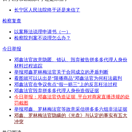
长宁区人民法院终于还是来信了
检察复查
以案释法说理申请书（一）
检察院判案不说理怎么办？
今日举报
邓鑫法官故意隐匿、错认、毁弃被告拼多多代理人身份
材料过程追踪
举报邓鑫罗林梅法官关于合同成立的矛盾判断
看图就可以认出是“限播商品”邓鑫法官为何枉法裁判
邓鑫法官在争议焦点“假一赔三”上的反言枉法过程
邓鑫法官毁弃拼多多代理人身份造假证据
今日举报：邓鑫法官伪造证据_平台对商家直播违规的处
罚截图
举报邓鑫、罗林梅法官等故意采信拼多多六组非法证据
邓鑫、罗林梅法官隐瞒的《光盘》与认定的事实有五大
冲突