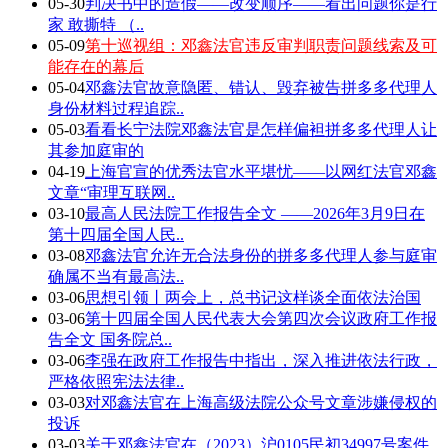
05-30
判决书中的造假——改变顺序——看出问题你是行
家 敢撕特 （..
05-09
第十巡视组：邓鑫法官违反审判职责问题线索及可
能存在的幕后
05-04
邓鑫法官故意隐匿、错认、毁弃被告拼多多代理人
身份材料过程追踪..
05-03
看看长宁法院邓鑫法官是怎样偏袒拼多多代理人让
其参加庭审的
04-19
上海官宣的优秀法官水平堪忧——以网红法官邓鑫
文章“审理互联网..
03-10
最高人民法院工作报告全文 ——2026年3月9日在
第十四届全国人民..
03-08
邓鑫法官允许无合法身份的拼多多代理人参与庭审
确属不当有最高法..
03-06
思想引领丨两会上，总书记这样谈全面依法治国
03-06
第十四届全国人民代表大会第四次会议政府工作报
告全文 国务院总..
03-06
李强在政府工作报告中指出，深入推进依法行政，
严格依照宪法法律..
03-03
对邓鑫法官在上海高级法院公众号文章涉嫌侵权的
投诉
03-03
关于邓鑫法官在（2023）沪0105民初34997号案件