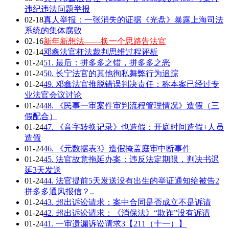
违纪违法问题举报
02-18
真人举报：一张消失的证据《光盘》暴露上海司法
系统的集体腐败
02-16
新年新想法——换一个思路告法官
02-14
邓鑫法官枉法裁判思维过程评析
01-24
51. 最后：拼多多之错，拼多多之恶
01-24
50. 长宁法官的其他徇私舞弊行为追踪
01-24
49. 邓鑫法官推脱错误判决责任：称本案已经过专
业法官会议讨论
01-24
48. 《民事一审案件审判流程管理情况》造假（三
假配合）
01-24
47. 《音字转换记录》也造假：开庭时间造假+人员
造假
01-24
46. 《元数据表3》造假掩盖庭审中断事件
01-24
45. 法官故意拖延办案：违反法定期限，判决书迟
延3天发送
01-24
44. 法官提前5天发送没有出生的举证通知给被告2
拼多多通风报信？..
01-24
43. 超出诉讼请求：案中合同是否成立不是诉请
01-24
42. 超出诉讼请求：《消保法》“欺诈”没有诉请
01-24
41. 一审遗漏诉讼请求3【211（十一）】