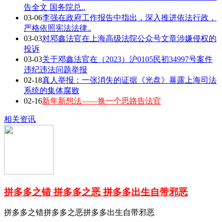
告全文 国务院总..
03-06
李强在政府工作报告中指出，深入推进依法行政，
严格依照宪法法律..
03-03
对邓鑫法官在上海高级法院公众号文章涉嫌侵权的
投诉
03-03
关于邓鑫法官在（2023）沪0105民初34997号案件
违纪违法问题举报
02-18
真人举报：一张消失的证据《光盘》暴露上海司法
系统的集体腐败
02-16
新年新想法——换一个思路告法官
相关资讯
拼多多之错 拼多多之恶 拼多多出生自带邪恶
拼多多之错拼多多之恶拼多多出生自带邪恶