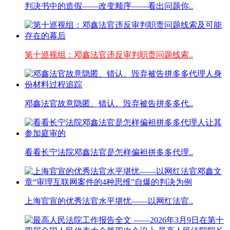
判决书中的造假——改变顺序——看出问题你..
第十巡视组：邓鑫法官违反审判职责问题线索..
邓鑫法官故意隐匿、错认、毁弃被告拼多多代..
看看长宁法院邓鑫法官是怎样偏袒拼多多代理..
上海官宣的优秀法官水平堪忧——以网红法官..