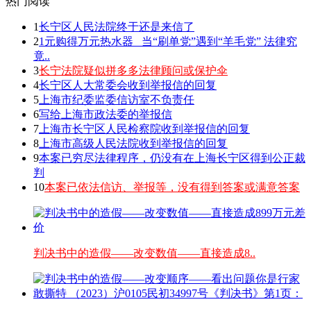
热门阅读
1
长宁区人民法院终于还是来信了
2
1元购得万元热水器 _当“刷单党”遇到“羊毛党” 法律究
竟..
3
长宁法院疑似拼多多法律顾问或保护伞
4
长宁区人大常委会收到举报信的回复
5
上海市纪委监委信访室不负责任
6
写给上海市政法委的举报信
7
上海市长宁区人民检察院收到举报信的回复
8
上海市高级人民法院收到举报信的回复
9
本案已穷尽法律程序，仍没有在上海长宁区得到公正裁
判
10
本案已依法信访、举报等，没有得到答案或满意答案
判决书中的造假——改变数值——直接造成8..