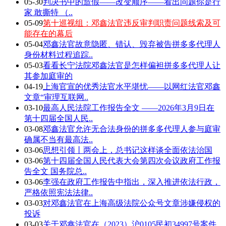
05-30
判决书中的造假——改变顺序——看出问题你是行
家 敢撕特 （..
05-09
第十巡视组：邓鑫法官违反审判职责问题线索及可
能存在的幕后
05-04
邓鑫法官故意隐匿、错认、毁弃被告拼多多代理人
身份材料过程追踪..
05-03
看看长宁法院邓鑫法官是怎样偏袒拼多多代理人让
其参加庭审的
04-19
上海官宣的优秀法官水平堪忧——以网红法官邓鑫
文章“审理互联网..
03-10
最高人民法院工作报告全文 ——2026年3月9日在
第十四届全国人民..
03-08
邓鑫法官允许无合法身份的拼多多代理人参与庭审
确属不当有最高法..
03-06
思想引领丨两会上，总书记这样谈全面依法治国
03-06
第十四届全国人民代表大会第四次会议政府工作报
告全文 国务院总..
03-06
李强在政府工作报告中指出，深入推进依法行政，
严格依照宪法法律..
03-03
对邓鑫法官在上海高级法院公众号文章涉嫌侵权的
投诉
03-03
关于邓鑫法官在（2023）沪0105民初34997号案件