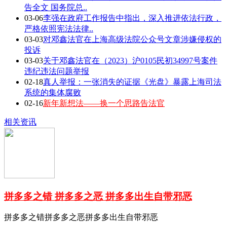
告全文 国务院总..
03-06
李强在政府工作报告中指出，深入推进依法行政，
严格依照宪法法律..
03-03
对邓鑫法官在上海高级法院公众号文章涉嫌侵权的
投诉
03-03
关于邓鑫法官在（2023）沪0105民初34997号案件
违纪违法问题举报
02-18
真人举报：一张消失的证据《光盘》暴露上海司法
系统的集体腐败
02-16
新年新想法——换一个思路告法官
相关资讯
拼多多之错 拼多多之恶 拼多多出生自带邪恶
拼多多之错拼多多之恶拼多多出生自带邪恶