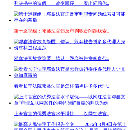
判决书中的造假——改变顺序——看出问题你..
第十巡视组：邓鑫法官违反审判职责问题线索..
邓鑫法官故意隐匿、错认、毁弃被告拼多多代..
看看长宁法院邓鑫法官是怎样偏袒拼多多代理..
上海官宣的优秀法官水平堪忧——以网红法官..