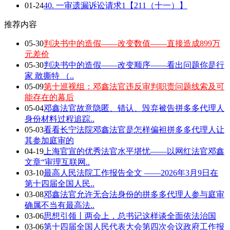
01-24
40. 一审遗漏诉讼请求1【211（十一）】
推荐内容
05-30
判决书中的造假——改变数值——直接造成899万
元差价
05-30
判决书中的造假——改变顺序——看出问题你是行
家 敢撕特 （..
05-09
第十巡视组：邓鑫法官违反审判职责问题线索及可
能存在的幕后
05-04
邓鑫法官故意隐匿、错认、毁弃被告拼多多代理人
身份材料过程追踪..
05-03
看看长宁法院邓鑫法官是怎样偏袒拼多多代理人让
其参加庭审的
04-19
上海官宣的优秀法官水平堪忧——以网红法官邓鑫
文章“审理互联网..
03-10
最高人民法院工作报告全文 ——2026年3月9日在
第十四届全国人民..
03-08
邓鑫法官允许无合法身份的拼多多代理人参与庭审
确属不当有最高法..
03-06
思想引领丨两会上，总书记这样谈全面依法治国
03-06
第十四届全国人民代表大会第四次会议政府工作报