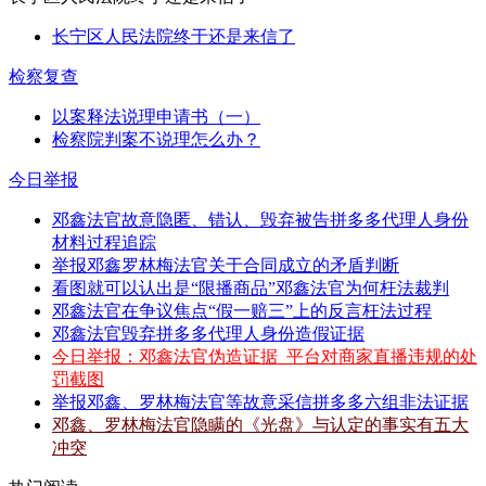
长宁区人民法院终于还是来信了
检察复查
以案释法说理申请书（一）
检察院判案不说理怎么办？
今日举报
邓鑫法官故意隐匿、错认、毁弃被告拼多多代理人身份
材料过程追踪
举报邓鑫罗林梅法官关于合同成立的矛盾判断
看图就可以认出是“限播商品”邓鑫法官为何枉法裁判
邓鑫法官在争议焦点“假一赔三”上的反言枉法过程
邓鑫法官毁弃拼多多代理人身份造假证据
今日举报：邓鑫法官伪造证据_平台对商家直播违规的处
罚截图
举报邓鑫、罗林梅法官等故意采信拼多多六组非法证据
邓鑫、罗林梅法官隐瞒的《光盘》与认定的事实有五大
冲突