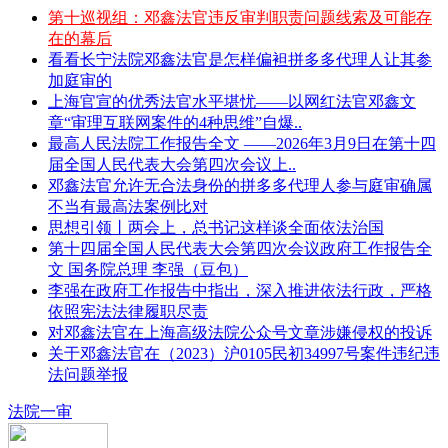
第十巡视组：邓鑫法官违反审判职责问题线索及可能存
在的幕后
看看长宁法院邓鑫法官是怎样偏袒拼多多代理人让其参
加庭审的
上海官宣的优秀法官水平堪忧——以网红法官邓鑫文
章“审理互联网案件的4种思维”自爆..
最高人民法院工作报告全文 ——2026年3月9日在第十四
届全国人民代表大会第四次会议上..
邓鑫法官允许无合法身份的拼多多代理人参与庭审确属
不当有最高法案例比对
思想引领丨两会上，总书记这样谈全面依法治国
第十四届全国人民代表大会第四次会议政府工作报告全
文 国务院总理 李强（豆包）
李强在政府工作报告中指出，深入推进依法行政，严格
依照宪法法律履职尽责
对邓鑫法官在上海高级法院公众号文章涉嫌侵权的投诉
关于邓鑫法官在（2023）沪0105民初34997号案件违纪违
法问题举报
法院一审