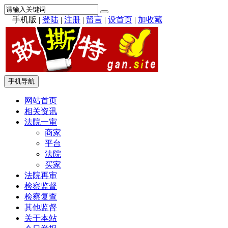
手机版
|
登陆
|
注册
|
留言
|
设首页
|
加收藏
手机导航
网站首页
相关资讯
法院一审
商家
平台
法院
买家
法院再审
检察监督
检察复查
其他监督
关于本站