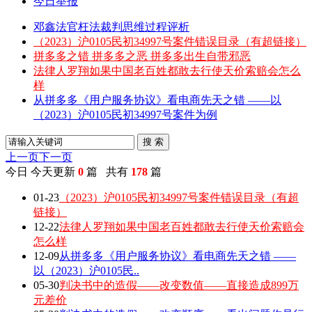
今日举报
邓鑫法官枉法裁判思维过程评析
（2023）沪0105民初34997号案件错误目录（有超链接）
拼多多之错 拼多多之恶 拼多多出生自带邪恶
法律人罗翔如果中国老百姓都敢去行使天价索赔会怎么
样
从拼多多《用户服务协议》看电商先天之错 ——以
（2023）沪0105民初34997号案件为例
搜 索
上一页
下一页
今日
今天更新
0
篇 共有
178
篇
01-23
（2023）沪0105民初34997号案件错误目录（有超
链接）
12-22
法律人罗翔如果中国老百姓都敢去行使天价索赔会
怎么样
12-09
从拼多多《用户服务协议》看电商先天之错 ——
以（2023）沪0105民..
05-30
判决书中的造假——改变数值——直接造成899万
元差价