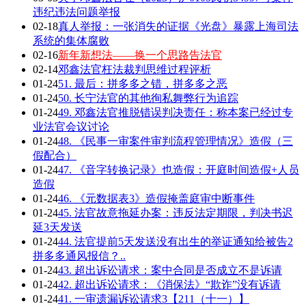
违纪违法问题举报
02-18
真人举报：一张消失的证据《光盘》暴露上海司法
系统的集体腐败
02-16
新年新想法——换一个思路告法官
02-14
邓鑫法官枉法裁判思维过程评析
01-24
51. 最后：拼多多之错，拼多多之恶
01-24
50. 长宁法官的其他徇私舞弊行为追踪
01-24
49. 邓鑫法官推脱错误判决责任：称本案已经过专
业法官会议讨论
01-24
48. 《民事一审案件审判流程管理情况》造假（三
假配合）
01-24
47. 《音字转换记录》也造假：开庭时间造假+人员
造假
01-24
46. 《元数据表3》造假掩盖庭审中断事件
01-24
45. 法官故意拖延办案：违反法定期限，判决书迟
延3天发送
01-24
44. 法官提前5天发送没有出生的举证通知给被告2
拼多多通风报信？..
01-24
43. 超出诉讼请求：案中合同是否成立不是诉请
01-24
42. 超出诉讼请求：《消保法》“欺诈”没有诉请
01-24
41. 一审遗漏诉讼请求3【211（十一）】