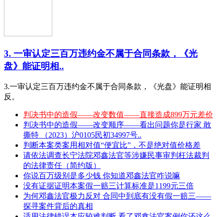
3. 一审认定三百万违约金不属于合同条款，《光
盘》能证明相..
3.一审认定三百万违约金不属于合同条款，《光盘》能证明相
反。
判决书中的造假——改变数值——直接造成899万元差价
判决书中的造假——改变顺序——看出问题你是行家 敢
撕特 （2023）沪0105民初34997号..
判断本案类案用相对值“便宜比”，不是绝对值价格差
请依法调查长宁法院邓鑫法官等涉嫌民事审判枉法裁判
的法律责任（简约版）
你说百万级别是多少钱 你知道邓鑫法官咋说嘛
没有证据证明本案假一赔三计算标准是1199元三倍
为何邓鑫法官极力反对 合同中到底有没有假一赔三——
探寻案件背后的真相
适用法律错误本应较难判断 看了邓鑫法官案例你还这么