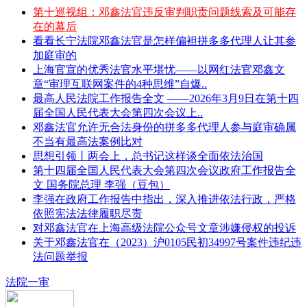
第十巡视组：邓鑫法官违反审判职责问题线索及可能存
在的幕后
看看长宁法院邓鑫法官是怎样偏袒拼多多代理人让其参
加庭审的
上海官宣的优秀法官水平堪忧——以网红法官邓鑫文
章“审理互联网案件的4种思维”自爆..
最高人民法院工作报告全文 ——2026年3月9日在第十四
届全国人民代表大会第四次会议上..
邓鑫法官允许无合法身份的拼多多代理人参与庭审确属
不当有最高法案例比对
思想引领丨两会上，总书记这样谈全面依法治国
第十四届全国人民代表大会第四次会议政府工作报告全
文 国务院总理 李强（豆包）
李强在政府工作报告中指出，深入推进依法行政，严格
依照宪法法律履职尽责
对邓鑫法官在上海高级法院公众号文章涉嫌侵权的投诉
关于邓鑫法官在（2023）沪0105民初34997号案件违纪违
法问题举报
法院一审