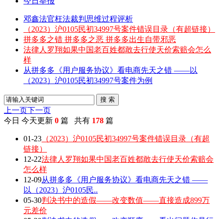
今日举报
邓鑫法官枉法裁判思维过程评析
（2023）沪0105民初34997号案件错误目录（有超链接）
拼多多之错 拼多多之恶 拼多多出生自带邪恶
法律人罗翔如果中国老百姓都敢去行使天价索赔会怎么
样
从拼多多《用户服务协议》看电商先天之错 ——以
（2023）沪0105民初34997号案件为例
搜 索
上一页
下一页
今日
今天更新
0
篇 共有
178
篇
01-23
（2023）沪0105民初34997号案件错误目录（有超
链接）
12-22
法律人罗翔如果中国老百姓都敢去行使天价索赔会
怎么样
12-09
从拼多多《用户服务协议》看电商先天之错 ——
以（2023）沪0105民..
05-30
判决书中的造假——改变数值——直接造成899万
元差价