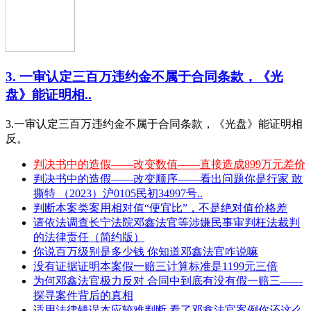
3. 一审认定三百万违约金不属于合同条款，《光
盘》能证明相..
3.一审认定三百万违约金不属于合同条款，《光盘》能证明相
反。
判决书中的造假——改变数值——直接造成899万元差价
判决书中的造假——改变顺序——看出问题你是行家 敢
撕特 （2023）沪0105民初34997号..
判断本案类案用相对值“便宜比”，不是绝对值价格差
请依法调查长宁法院邓鑫法官等涉嫌民事审判枉法裁判
的法律责任（简约版）
你说百万级别是多少钱 你知道邓鑫法官咋说嘛
没有证据证明本案假一赔三计算标准是1199元三倍
为何邓鑫法官极力反对 合同中到底有没有假一赔三——
探寻案件背后的真相
适用法律错误本应较难判断 看了邓鑫法官案例你还这么