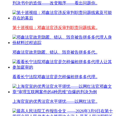
判决书中的造假——改变顺序——看出问题你..
第十巡视组：邓鑫法官违反审判职责问题线索..
邓鑫法官故意隐匿、错认、毁弃被告拼多多代..
看看长宁法院邓鑫法官是怎样偏袒拼多多代理..
上海官宣的优秀法官水平堪忧——以网红法官..