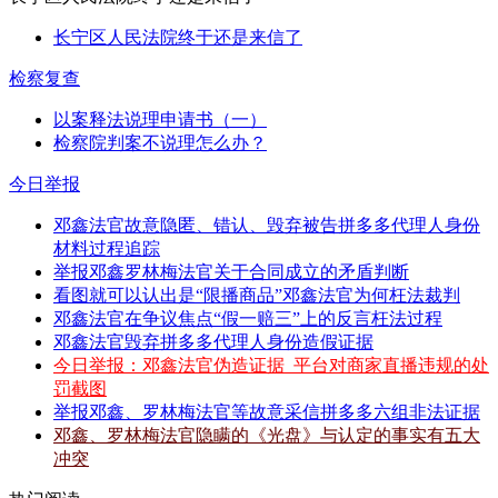
长宁区人民法院终于还是来信了
检察复查
以案释法说理申请书（一）
检察院判案不说理怎么办？
今日举报
邓鑫法官故意隐匿、错认、毁弃被告拼多多代理人身份
材料过程追踪
举报邓鑫罗林梅法官关于合同成立的矛盾判断
看图就可以认出是“限播商品”邓鑫法官为何枉法裁判
邓鑫法官在争议焦点“假一赔三”上的反言枉法过程
邓鑫法官毁弃拼多多代理人身份造假证据
今日举报：邓鑫法官伪造证据_平台对商家直播违规的处
罚截图
举报邓鑫、罗林梅法官等故意采信拼多多六组非法证据
邓鑫、罗林梅法官隐瞒的《光盘》与认定的事实有五大
冲突