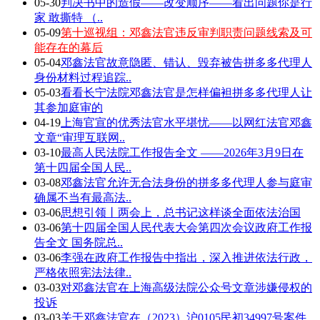
05-30
判决书中的造假——改变顺序——看出问题你是行
家 敢撕特 （..
05-09
第十巡视组：邓鑫法官违反审判职责问题线索及可
能存在的幕后
05-04
邓鑫法官故意隐匿、错认、毁弃被告拼多多代理人
身份材料过程追踪..
05-03
看看长宁法院邓鑫法官是怎样偏袒拼多多代理人让
其参加庭审的
04-19
上海官宣的优秀法官水平堪忧——以网红法官邓鑫
文章“审理互联网..
03-10
最高人民法院工作报告全文 ——2026年3月9日在
第十四届全国人民..
03-08
邓鑫法官允许无合法身份的拼多多代理人参与庭审
确属不当有最高法..
03-06
思想引领丨两会上，总书记这样谈全面依法治国
03-06
第十四届全国人民代表大会第四次会议政府工作报
告全文 国务院总..
03-06
李强在政府工作报告中指出，深入推进依法行政，
严格依照宪法法律..
03-03
对邓鑫法官在上海高级法院公众号文章涉嫌侵权的
投诉
03-03
关于邓鑫法官在（2023）沪0105民初34997号案件