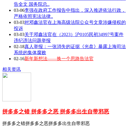
告全文 国务院总..
03-06
李强在政府工作报告中指出，深入推进依法行政，
严格依照宪法法律..
03-03
对邓鑫法官在上海高级法院公众号文章涉嫌侵权的
投诉
03-03
关于邓鑫法官在（2023）沪0105民初34997号案件
违纪违法问题举报
02-18
真人举报：一张消失的证据《光盘》暴露上海司法
系统的集体腐败
02-16
新年新想法——换一个思路告法官
相关资讯
拼多多之错 拼多多之恶 拼多多出生自带邪恶
拼多多之错拼多多之恶拼多多出生自带邪恶