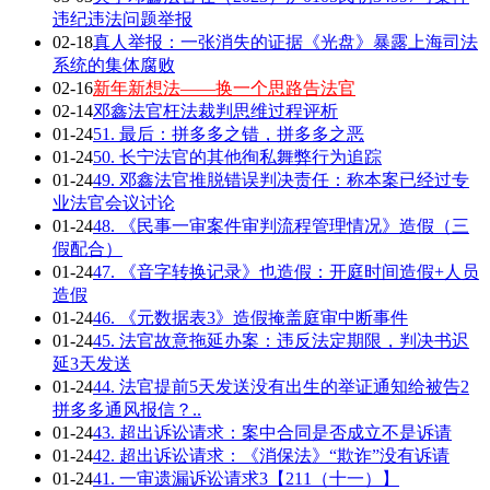
违纪违法问题举报
02-18
真人举报：一张消失的证据《光盘》暴露上海司法
系统的集体腐败
02-16
新年新想法——换一个思路告法官
02-14
邓鑫法官枉法裁判思维过程评析
01-24
51. 最后：拼多多之错，拼多多之恶
01-24
50. 长宁法官的其他徇私舞弊行为追踪
01-24
49. 邓鑫法官推脱错误判决责任：称本案已经过专
业法官会议讨论
01-24
48. 《民事一审案件审判流程管理情况》造假（三
假配合）
01-24
47. 《音字转换记录》也造假：开庭时间造假+人员
造假
01-24
46. 《元数据表3》造假掩盖庭审中断事件
01-24
45. 法官故意拖延办案：违反法定期限，判决书迟
延3天发送
01-24
44. 法官提前5天发送没有出生的举证通知给被告2
拼多多通风报信？..
01-24
43. 超出诉讼请求：案中合同是否成立不是诉请
01-24
42. 超出诉讼请求：《消保法》“欺诈”没有诉请
01-24
41. 一审遗漏诉讼请求3【211（十一）】