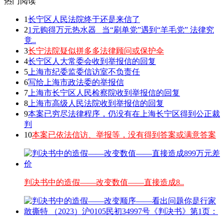
热门阅读
1
长宁区人民法院终于还是来信了
2
1元购得万元热水器 _当“刷单党”遇到“羊毛党” 法律究
竟..
3
长宁法院疑似拼多多法律顾问或保护伞
4
长宁区人大常委会收到举报信的回复
5
上海市纪委监委信访室不负责任
6
写给上海市政法委的举报信
7
上海市长宁区人民检察院收到举报信的回复
8
上海市高级人民法院收到举报信的回复
9
本案已穷尽法律程序，仍没有在上海长宁区得到公正裁
判
10
本案已依法信访、举报等，没有得到答案或满意答案
判决书中的造假——改变数值——直接造成8..