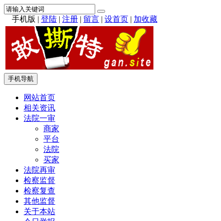
手机版
|
登陆
|
注册
|
留言
|
设首页
|
加收藏
手机导航
网站首页
相关资讯
法院一审
商家
平台
法院
买家
法院再审
检察监督
检察复查
其他监督
关于本站