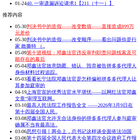
01-24
40. 一审遗漏诉讼请求1【211（十一）】
推荐内容
05-30
判决书中的造假——改变数值——直接造成899万
元差价
05-30
判决书中的造假——改变顺序——看出问题你是行
家 敢撕特 （..
05-09
第十巡视组：邓鑫法官违反审判职责问题线索及可
能存在的幕后
05-04
邓鑫法官故意隐匿、错认、毁弃被告拼多多代理人
身份材料过程追踪..
05-03
看看长宁法院邓鑫法官是怎样偏袒拼多多代理人让
其参加庭审的
04-19
上海官宣的优秀法官水平堪忧——以网红法官邓鑫
文章“审理互联网..
03-10
最高人民法院工作报告全文 ——2026年3月9日在
第十四届全国人民..
03-08
邓鑫法官允许无合法身份的拼多多代理人参与庭审
确属不当有最高法..
03-06
思想引领丨两会上，总书记这样谈全面依法治国
03-06
第十四届全国人民代表大会第四次会议政府工作报