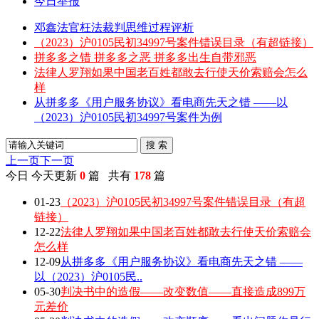
今日举报
邓鑫法官枉法裁判思维过程评析
（2023）沪0105民初34997号案件错误目录（有超链接）
拼多多之错 拼多多之恶 拼多多出生自带邪恶
法律人罗翔如果中国老百姓都敢去行使天价索赔会怎么
样
从拼多多《用户服务协议》看电商先天之错 ——以
（2023）沪0105民初34997号案件为例
搜 索
上一页
下一页
今日
今天更新
0
篇 共有
178
篇
01-23
（2023）沪0105民初34997号案件错误目录（有超
链接）
12-22
法律人罗翔如果中国老百姓都敢去行使天价索赔会
怎么样
12-09
从拼多多《用户服务协议》看电商先天之错 ——
以（2023）沪0105民..
05-30
判决书中的造假——改变数值——直接造成899万
元差价