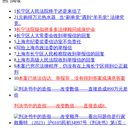
热门阅读
1
长宁区人民法院终于还是来信了
2
1元购得万元热水器 _当“刷单党”遇到“羊毛党” 法律究
竟..
3
长宁法院疑似拼多多法律顾问或保护伞
4
长宁区人大常委会收到举报信的回复
5
上海市纪委监委信访室不负责任
6
写给上海市政法委的举报信
7
上海市长宁区人民检察院收到举报信的回复
8
上海市高级人民法院收到举报信的回复
9
本案已穷尽法律程序，仍没有在上海长宁区得到公正裁
判
10
本案已依法信访、举报等，没有得到答案或满意答案
判决书中的造假——改变数值——直接造成8..