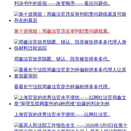
判决书中的造假——改变顺序——看出问题你..
第十巡视组：邓鑫法官违反审判职责问题线索..
邓鑫法官故意隐匿、错认、毁弃被告拼多多代..
看看长宁法院邓鑫法官是怎样偏袒拼多多代理..
上海官宣的优秀法官水平堪忧——以网红法官..