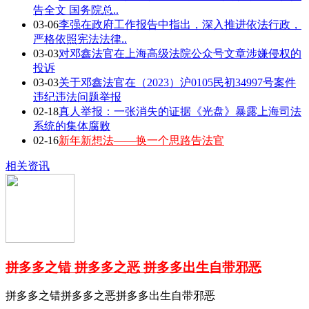
告全文 国务院总..
03-06
李强在政府工作报告中指出，深入推进依法行政，
严格依照宪法法律..
03-03
对邓鑫法官在上海高级法院公众号文章涉嫌侵权的
投诉
03-03
关于邓鑫法官在（2023）沪0105民初34997号案件
违纪违法问题举报
02-18
真人举报：一张消失的证据《光盘》暴露上海司法
系统的集体腐败
02-16
新年新想法——换一个思路告法官
相关资讯
拼多多之错 拼多多之恶 拼多多出生自带邪恶
拼多多之错拼多多之恶拼多多出生自带邪恶