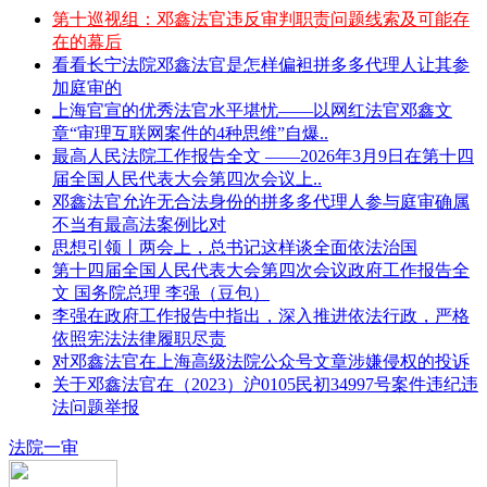
第十巡视组：邓鑫法官违反审判职责问题线索及可能存
在的幕后
看看长宁法院邓鑫法官是怎样偏袒拼多多代理人让其参
加庭审的
上海官宣的优秀法官水平堪忧——以网红法官邓鑫文
章“审理互联网案件的4种思维”自爆..
最高人民法院工作报告全文 ——2026年3月9日在第十四
届全国人民代表大会第四次会议上..
邓鑫法官允许无合法身份的拼多多代理人参与庭审确属
不当有最高法案例比对
思想引领丨两会上，总书记这样谈全面依法治国
第十四届全国人民代表大会第四次会议政府工作报告全
文 国务院总理 李强（豆包）
李强在政府工作报告中指出，深入推进依法行政，严格
依照宪法法律履职尽责
对邓鑫法官在上海高级法院公众号文章涉嫌侵权的投诉
关于邓鑫法官在（2023）沪0105民初34997号案件违纪违
法问题举报
法院一审