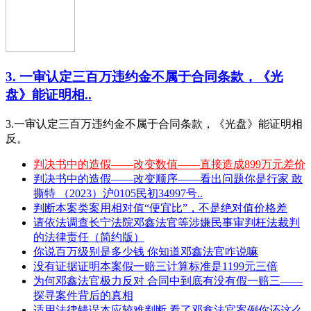
3. 一审认定三百万违约金不属于合同条款，《光
盘》能证明相..
3.一审认定三百万违约金不属于合同条款，《光盘》能证明相
反。
判决书中的造假——改变数值——直接造成899万元差价
判决书中的造假——改变顺序——看出问题你是行家 敢
撕特 （2023）沪0105民初34997号..
判断本案类案用相对值“便宜比”，不是绝对值价格差
请依法调查长宁法院邓鑫法官等涉嫌民事审判枉法裁判
的法律责任（简约版）
你说百万级别是多少钱 你知道邓鑫法官咋说嘛
没有证据证明本案假一赔三计算标准是1199元三倍
为何邓鑫法官极力反对 合同中到底有没有假一赔三——
探寻案件背后的真相
适用法律错误本应较难判断 看了邓鑫法官案例你还这么