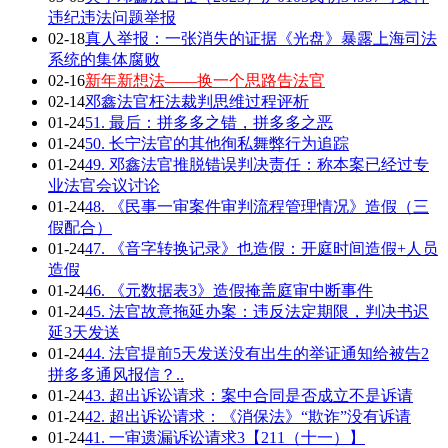
违纪违法问题举报
02-18
真人举报：一张消失的证据《光盘》暴露上海司法
系统的集体腐败
02-16
新年新想法——换一个思路告法官
02-14
邓鑫法官枉法裁判思维过程评析
01-24
51. 最后：拼多多之错，拼多多之恶
01-24
50. 长宁法官的其他徇私舞弊行为追踪
01-24
49. 邓鑫法官推脱错误判决责任：称本案已经过专
业法官会议讨论
01-24
48. 《民事一审案件审判流程管理情况》造假（三
假配合）
01-24
47. 《音字转换记录》也造假：开庭时间造假+人员
造假
01-24
46. 《元数据表3》造假掩盖庭审中断事件
01-24
45. 法官故意拖延办案：违反法定期限，判决书迟
延3天发送
01-24
44. 法官提前5天发送没有出生的举证通知给被告2
拼多多通风报信？..
01-24
43. 超出诉讼请求：案中合同是否成立不是诉请
01-24
42. 超出诉讼请求：《消保法》“欺诈”没有诉请
01-24
41. 一审遗漏诉讼请求3【211（十一）】