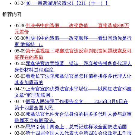
01-24
40. 一审遗漏诉讼请求1【211（十一）】
推荐内容
05-30
判决书中的造假——改变数值——直接造成899万
元差价
05-30
判决书中的造假——改变顺序——看出问题你是行
家 敢撕特 （..
05-09
第十巡视组：邓鑫法官违反审判职责问题线索及可
能存在的幕后
05-04
邓鑫法官故意隐匿、错认、毁弃被告拼多多代理人
身份材料过程追踪..
05-03
看看长宁法院邓鑫法官是怎样偏袒拼多多代理人让
其参加庭审的
04-19
上海官宣的优秀法官水平堪忧——以网红法官邓鑫
文章“审理互联网..
03-10
最高人民法院工作报告全文 ——2026年3月9日在
第十四届全国人民..
03-08
邓鑫法官允许无合法身份的拼多多代理人参与庭审
确属不当有最高法..
03-06
思想引领丨两会上，总书记这样谈全面依法治国
03-06
第十四届全国人民代表大会第四次会议政府工作报