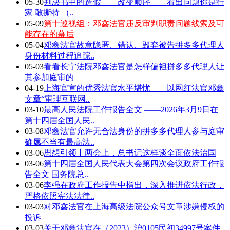
05-30
判决书中的造假——改变顺序——看出问题你是行
家 敢撕特 （..
05-09
第十巡视组：邓鑫法官违反审判职责问题线索及可
能存在的幕后
05-04
邓鑫法官故意隐匿、错认、毁弃被告拼多多代理人
身份材料过程追踪..
05-03
看看长宁法院邓鑫法官是怎样偏袒拼多多代理人让
其参加庭审的
04-19
上海官宣的优秀法官水平堪忧——以网红法官邓鑫
文章“审理互联网..
03-10
最高人民法院工作报告全文 ——2026年3月9日在
第十四届全国人民..
03-08
邓鑫法官允许无合法身份的拼多多代理人参与庭审
确属不当有最高法..
03-06
思想引领丨两会上，总书记这样谈全面依法治国
03-06
第十四届全国人民代表大会第四次会议政府工作报
告全文 国务院总..
03-06
李强在政府工作报告中指出，深入推进依法行政，
严格依照宪法法律..
03-03
对邓鑫法官在上海高级法院公众号文章涉嫌侵权的
投诉
03-03
关于邓鑫法官在（2023）沪0105民初34997号案件