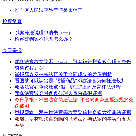
长宁区人民法院终于还是来信了
检察复查
以案释法说理申请书（一）
检察院判案不说理怎么办？
今日举报
邓鑫法官故意隐匿、错认、毁弃被告拼多多代理人身份
材料过程追踪
举报邓鑫罗林梅法官关于合同成立的矛盾判断
看图就可以认出是“限播商品”邓鑫法官为何枉法裁判
邓鑫法官在争议焦点“假一赔三”上的反言枉法过程
邓鑫法官毁弃拼多多代理人身份造假证据
今日举报：邓鑫法官伪造证据_平台对商家直播违规的处
罚截图
举报邓鑫、罗林梅法官等故意采信拼多多六组非法证据
邓鑫、罗林梅法官隐瞒的《光盘》与认定的事实有五大
冲突