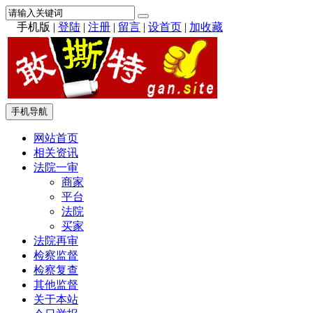
手机版
|
登陆
|
注册
|
留言
|
设首页
|
加收藏
手机导航
网站首页
相关资讯
法院一审
商家
平台
法院
买家
法院再审
检察监督
检察复查
其他监督
关于本站