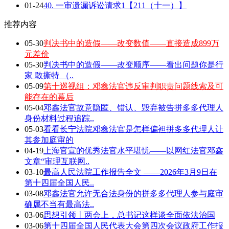
01-24
40. 一审遗漏诉讼请求1【211（十一）】
推荐内容
05-30
判决书中的造假——改变数值——直接造成899万
元差价
05-30
判决书中的造假——改变顺序——看出问题你是行
家 敢撕特 （..
05-09
第十巡视组：邓鑫法官违反审判职责问题线索及可
能存在的幕后
05-04
邓鑫法官故意隐匿、错认、毁弃被告拼多多代理人
身份材料过程追踪..
05-03
看看长宁法院邓鑫法官是怎样偏袒拼多多代理人让
其参加庭审的
04-19
上海官宣的优秀法官水平堪忧——以网红法官邓鑫
文章“审理互联网..
03-10
最高人民法院工作报告全文 ——2026年3月9日在
第十四届全国人民..
03-08
邓鑫法官允许无合法身份的拼多多代理人参与庭审
确属不当有最高法..
03-06
思想引领丨两会上，总书记这样谈全面依法治国
03-06
第十四届全国人民代表大会第四次会议政府工作报