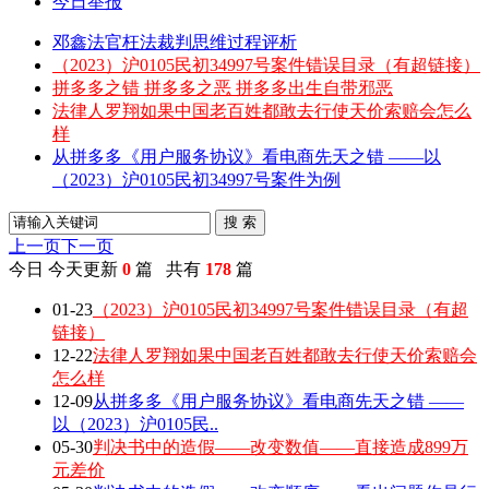
今日举报
邓鑫法官枉法裁判思维过程评析
（2023）沪0105民初34997号案件错误目录（有超链接）
拼多多之错 拼多多之恶 拼多多出生自带邪恶
法律人罗翔如果中国老百姓都敢去行使天价索赔会怎么
样
从拼多多《用户服务协议》看电商先天之错 ——以
（2023）沪0105民初34997号案件为例
搜 索
上一页
下一页
今日
今天更新
0
篇 共有
178
篇
01-23
（2023）沪0105民初34997号案件错误目录（有超
链接）
12-22
法律人罗翔如果中国老百姓都敢去行使天价索赔会
怎么样
12-09
从拼多多《用户服务协议》看电商先天之错 ——
以（2023）沪0105民..
05-30
判决书中的造假——改变数值——直接造成899万
元差价