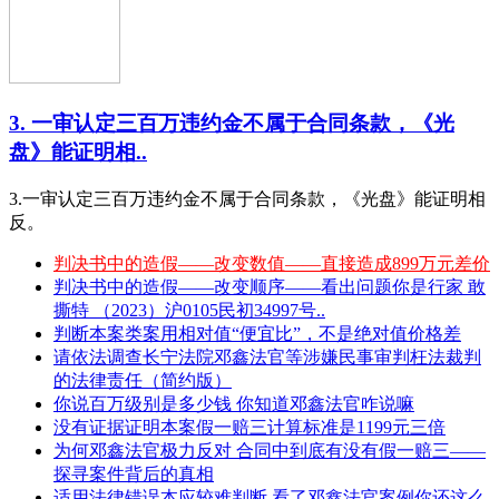
3. 一审认定三百万违约金不属于合同条款，《光
盘》能证明相..
3.一审认定三百万违约金不属于合同条款，《光盘》能证明相
反。
判决书中的造假——改变数值——直接造成899万元差价
判决书中的造假——改变顺序——看出问题你是行家 敢
撕特 （2023）沪0105民初34997号..
判断本案类案用相对值“便宜比”，不是绝对值价格差
请依法调查长宁法院邓鑫法官等涉嫌民事审判枉法裁判
的法律责任（简约版）
你说百万级别是多少钱 你知道邓鑫法官咋说嘛
没有证据证明本案假一赔三计算标准是1199元三倍
为何邓鑫法官极力反对 合同中到底有没有假一赔三——
探寻案件背后的真相
适用法律错误本应较难判断 看了邓鑫法官案例你还这么