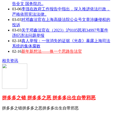
告全文 国务院总..
03-06
李强在政府工作报告中指出，深入推进依法行政，
严格依照宪法法律..
03-03
对邓鑫法官在上海高级法院公众号文章涉嫌侵权的
投诉
03-03
关于邓鑫法官在（2023）沪0105民初34997号案件
违纪违法问题举报
02-18
真人举报：一张消失的证据《光盘》暴露上海司法
系统的集体腐败
02-16
新年新想法——换一个思路告法官
相关资讯
拼多多之错 拼多多之恶 拼多多出生自带邪恶
拼多多之错拼多多之恶拼多多出生自带邪恶