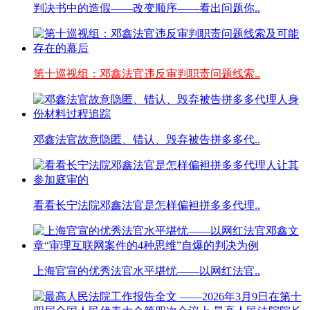
判决书中的造假——改变顺序——看出问题你..
第十巡视组：邓鑫法官违反审判职责问题线索..
邓鑫法官故意隐匿、错认、毁弃被告拼多多代..
看看长宁法院邓鑫法官是怎样偏袒拼多多代理..
上海官宣的优秀法官水平堪忧——以网红法官..