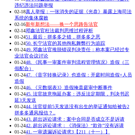
违纪违法问题举报
02-18
真人举报：一张消失的证据《光盘》暴露上海司法
系统的集体腐败
02-16
新年新想法——换一个思路告法官
02-14
邓鑫法官枉法裁判思维过程评析
01-24
51. 最后：拼多多之错，拼多多之恶
01-24
50. 长宁法官的其他徇私舞弊行为追踪
01-24
49. 邓鑫法官推脱错误判决责任：称本案已经过专
业法官会议讨论
01-24
48. 《民事一审案件审判流程管理情况》造假（三
假配合）
01-24
47. 《音字转换记录》也造假：开庭时间造假+人员
造假
01-24
46. 《元数据表3》造假掩盖庭审中断事件
01-24
45. 法官故意拖延办案：违反法定期限，判决书迟
延3天发送
01-24
44. 法官提前5天发送没有出生的举证通知给被告2
拼多多通风报信？..
01-24
43. 超出诉讼请求：案中合同是否成立不是诉请
01-24
42. 超出诉讼请求：《消保法》“欺诈”没有诉请
01-24
41. 一审遗漏诉讼请求3【211（十一）】