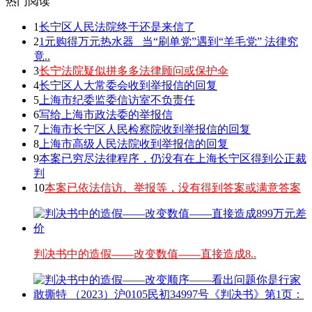
热门阅读
1
长宁区人民法院终于还是来信了
2
1元购得万元热水器 _当“刷单党”遇到“羊毛党” 法律究
竟..
3
长宁法院疑似拼多多法律顾问或保护伞
4
长宁区人大常委会收到举报信的回复
5
上海市纪委监委信访室不负责任
6
写给上海市政法委的举报信
7
上海市长宁区人民检察院收到举报信的回复
8
上海市高级人民法院收到举报信的回复
9
本案已穷尽法律程序，仍没有在上海长宁区得到公正裁
判
10
本案已依法信访、举报等，没有得到答案或满意答案
判决书中的造假——改变数值——直接造成8..