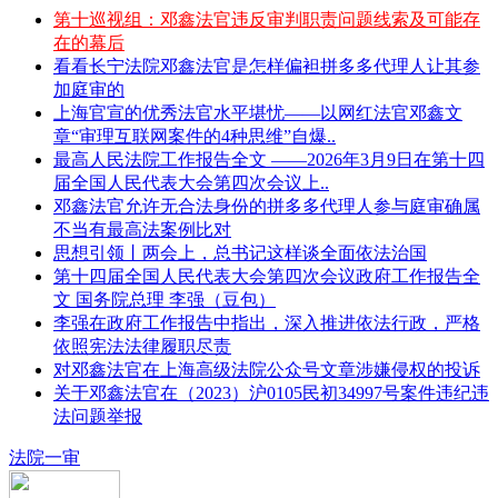
第十巡视组：邓鑫法官违反审判职责问题线索及可能存
在的幕后
看看长宁法院邓鑫法官是怎样偏袒拼多多代理人让其参
加庭审的
上海官宣的优秀法官水平堪忧——以网红法官邓鑫文
章“审理互联网案件的4种思维”自爆..
最高人民法院工作报告全文 ——2026年3月9日在第十四
届全国人民代表大会第四次会议上..
邓鑫法官允许无合法身份的拼多多代理人参与庭审确属
不当有最高法案例比对
思想引领丨两会上，总书记这样谈全面依法治国
第十四届全国人民代表大会第四次会议政府工作报告全
文 国务院总理 李强（豆包）
李强在政府工作报告中指出，深入推进依法行政，严格
依照宪法法律履职尽责
对邓鑫法官在上海高级法院公众号文章涉嫌侵权的投诉
关于邓鑫法官在（2023）沪0105民初34997号案件违纪违
法问题举报
法院一审