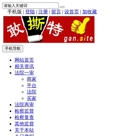
手机版
|
登陆
|
注册
|
留言
|
设首页
|
加收藏
手机导航
网站首页
相关资讯
法院一审
商家
平台
法院
买家
法院再审
检察监督
检察复查
其他监督
关于本站